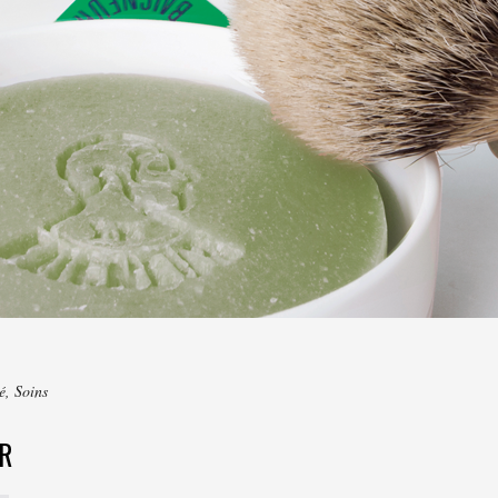
é
,
Soins
R