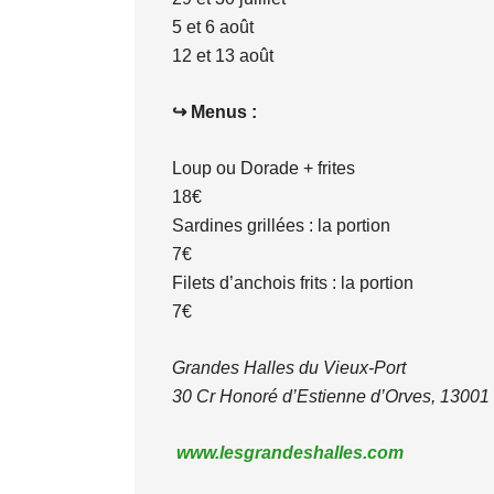
5 et 6 août
12 et 13 août
↪
Menus :
Loup ou Dorade + frites
18€
Sardines grillées : la portion
7€
Filets d’anchois frits : la portion
7€
Grandes Halles du Vieux-Port
30 Cr Honoré d’Estienne d’Orves, 13001 
www.lesgrandeshalles.com