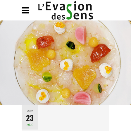
Nov
23
2020