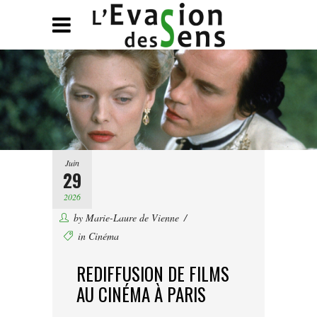
Juin
29
2026
by
Marie-Laure de Vienne
in
Cinéma
REDIFFUSION DE FILMS
AU CINÉMA À PARIS