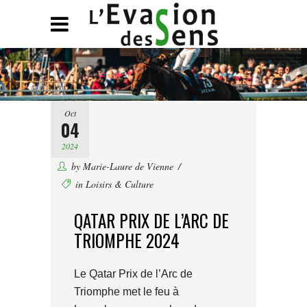
Oct
04
2024
by
Marie-Laure de Vienne
in
Loisirs & Culture
QATAR PRIX DE L’ARC DE
TRIOMPHE 2024
Le Qatar Prix de l’Arc de
Triomphe met le feu à