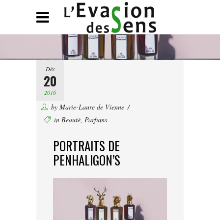
Déc
20
2016
by
Marie-Laure de Vienne
in
Beauté
,
Parfums
PORTRAITS DE
PENHALIGON’S