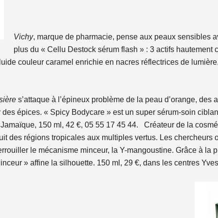
Vichy
, marque de pharmacie, pense aux peaux sensibles av
plus du « Cellu Destock sérum flash » : 3 actifs hautement
fluide couleur caramel enrichie en nacres réflectrices de lumièr
sière
s’attaque à l’épineux problème de la peau d’orange, des 
par des épices. « Spicy Bodycare » est un super sérum-soin cibla
e Jamaïque, 150 ml, 42 €, 05 55 17 45 44. Créateur de la cosmé
uit des régions tropicales aux multiples vertus. Les chercheurs o
errouiller le mécanisme minceur, la Y-mangoustine. Grâce à la 
nceur » affine la silhouette. 150 ml, 29 €, dans les centres Yve