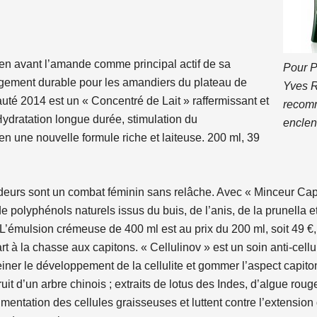
en avant l’amande comme principal actif de sa
Pour Pl
gement durable pour les amandiers du plateau de
Yves 
té 2014 est un « Concentré de Lait » raffermissant et
recom
 Hydratation longue durée, stimulation du
enclen
 en une nouvelle formule riche et laiteuse. 200 ml, 39
deurs sont un combat féminin sans relâche. Avec « Minceur Cap
de polyphénols naturels issus du buis, de l’anis, de la prunella 
L’émulsion crémeuse de 400 ml est au prix du 200 ml, soit 49 
rt à la chasse aux capitons. « Cellulinov » est un soin anti-cellu
iner le développement de la cellulite et gommer l’aspect capiton
ruit d’un arbre chinois ; extraits de lotus des Indes, d’algue roug
limentation des cellules graisseuses et luttent contre l’extension