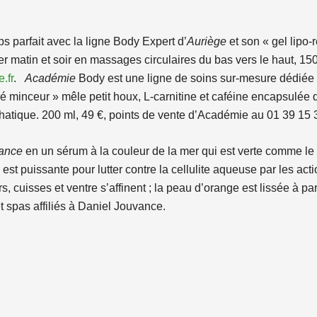
 parfait avec la ligne Body Expert d’
Auriège
et son « gel lipo-
er matin et soir en massages circulaires du bas vers le haut, 1
.fr
.
Académie
Body est une ligne de soins sur-mesure dédiée a
tré minceur » mêle petit houx, L-carnitine et caféine encapsulée 
mphatique. 200 ml, 49 €, points de vente d’Académie au 01 39 15 
ance
en un sérum à la couleur de la mer qui est verte comme le 
t puissante pour lutter contre la cellulite aqueuse par les acti
rs, cuisses et ventre s’affinent ; la peau d’orange est lissée à par
t spas affiliés à Daniel Jouvance.