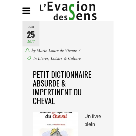
Juin
25
2015
by
Marie-Laure de Vienne
in
Livres
,
Loisirs & Culture
PETIT DICTIONNAIRE
ABSURDE &
IMPERTINENT DU
CHEVAL
Un livre
plein