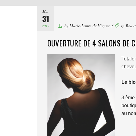
Mar
31
by
Marie-Laure de Vienne
in
Beaut
2017
OUVERTURE DE 4 SALONS DE C
Totale
cheveu
Le bio
3 ème 
boutiq
au nom