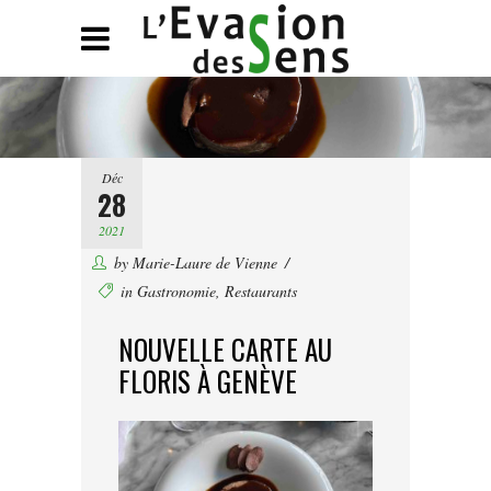
Déc
28
2021
by
Marie-Laure de Vienne
in
Gastronomie
,
Restaurants
NOUVELLE CARTE AU
FLORIS À GENÈVE