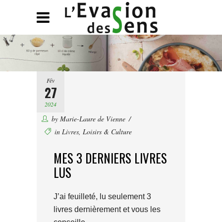
Fév
27
2024
by
Marie-Laure de Vienne
in
Livres
,
Loisirs & Culture
MES 3 DERNIERS LIVRES
LUS
J’ai feuilleté, lu seulement 3
livres dernièrement et vous les