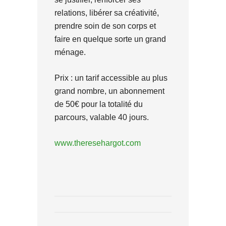
relations, libérer sa créativité,
prendre soin de son corps et
faire en quelque sorte un grand
ménage.
Prix : un tarif accessible au plus
grand nombre, un abonnement
de 50€ pour la totalité du
parcours, valable 40 jours.
www.theresehargot.com