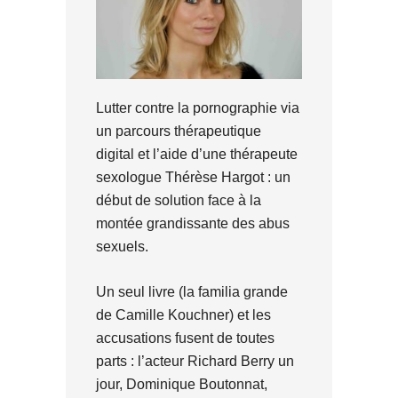
Lutter contre la pornographie via
un parcours thérapeutique
digital et l’aide d’une thérapeute
sexologue Thérèse Hargot : un
début de solution face à la
montée grandissante des abus
sexuels.
Un seul livre (la familia grande
de Camille Kouchner) et les
accusations fusent de toutes
parts : l’acteur Richard Berry un
jour, Dominique Boutonnat,