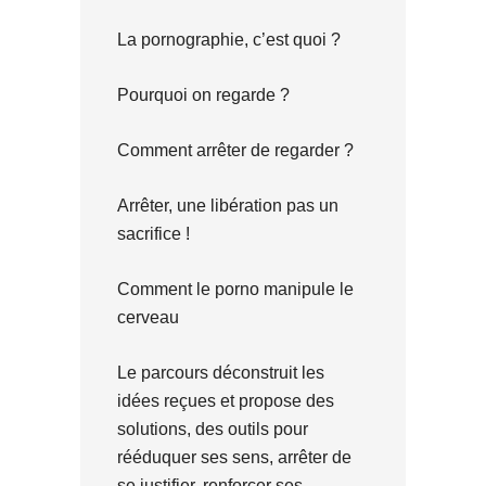
La pornographie, c’est quoi ?
Pourquoi on regarde ?
Comment arrêter de regarder ?
Arrêter, une libération pas un
sacrifice !
Comment le porno manipule le
cerveau
Le parcours déconstruit les
idées reçues et propose des
solutions, des outils pour
rééduquer ses sens, arrêter de
se justifier, renforcer ses