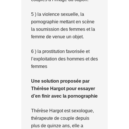
5 ) la violence sexuelle, la
pornographie mettant en scène
la soumission des femmes et la
femme de venue un objet.
6 ) la prostitution favorisée et
l’exploitation des hommes et des
femmes
Une solution proposée par
Thérèse Hargot pour essayer
d’en finir avec la pornographie
Thérèse Hargot est sexologue,
thérapeute de couple depuis
plus de quinze ans, elle a