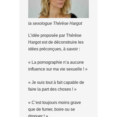
la sexologue Thérèse Hargot
L’idée proposée par Thérèse
Hargot est de déconstruire les
idées préconçues, à savoir :
« La pornographie n’a aucune
influence sur ma vie sexuelle ! »
« Je suis tout à fait capable de
faire la part des choses ! »
« C’est toujours moins grave
que de fumer, boire ou se
droguer ! »