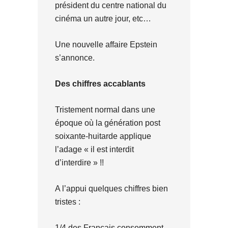
président du centre national du
cinéma un autre jour, etc…
Une nouvelle affaire Epstein
s’annonce.
Des chiffres accablants
Tristement normal dans une
époque où la génération post
soixante-huitarde applique
l’adage « il est interdit
d’interdire » !!
A l’appui quelques chiffres bien
tristes :
1/4 des Français consomment