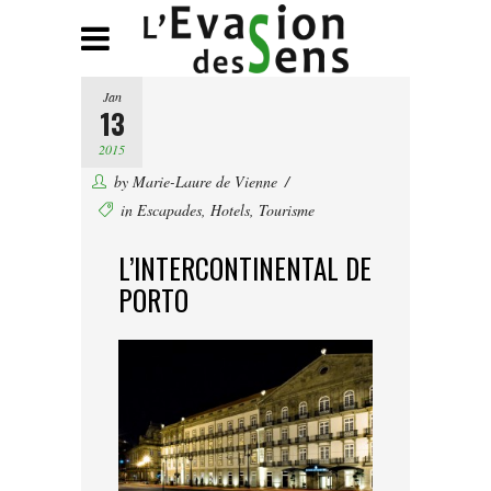
Jan
13
2015
by
Marie-Laure de Vienne
in
Escapades
,
Hotels
,
Tourisme
L’INTERCONTINENTAL DE
PORTO