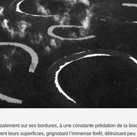
palement sur ses bordures, à une constante prédation de la bio
ent leurs superficies, grignotant l’immense forêt, détruisant peu 