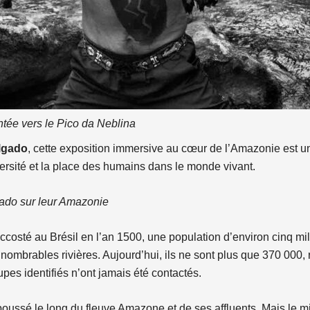
tée vers le Pico da Neblina
lgado
, cette exposition immersive au cœur de l’Amazonie est un
ersité et la place des humains dans le monde vivant.
lgado sur leur Amazonie
ccosté au Brésil en l’an 1500, une population d’environ cinq mil
nnombrables rivières. Aujourd’hui, ils ne sont plus que 370 000,
upes identifiés n’ont jamais été contactés.
t poussé le long du fleuve Amazone et de ses affluents. Mais le m