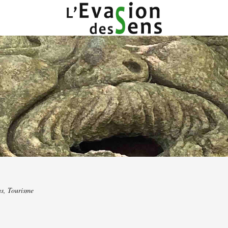
ns
,
Tourisme