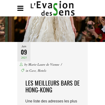
Juin
09
2025
by
Marie-Laure de Vienne
in
Cave
,
Hotels
LES MEILLEURS BARS DE
HONG-KONG
Une liste des adresses les plus