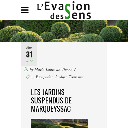
Mar
31
2017
by
Marie-Laure de Vienne
in
Escapades
,
Jardins
,
Tourisme
LES JARDINS
SUSPENDUS DE
MARQUEYSSAC