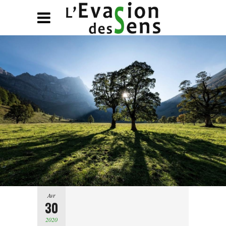
Avr
30
2020