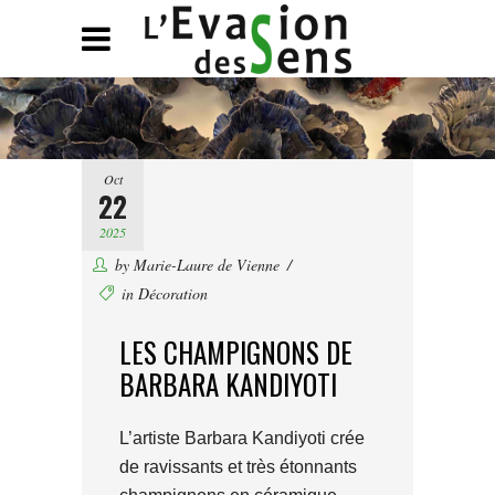
Oct
22
2025
by
Marie-Laure de Vienne
in
Décoration
LES CHAMPIGNONS DE
BARBARA KANDIYOTI
L’artiste Barbara Kandiyoti crée
de ravissants et très étonnants