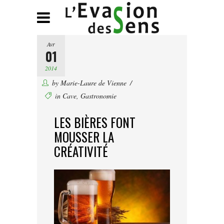
Avr
01
2014
by
Marie-Laure de Vienne
in
Cave
,
Gastronomie
LES BIÈRES FONT
MOUSSER LA
CRÉATIVITÉ