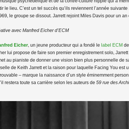
musique psychédélique et de la contre-culture hippie qui a même
ir le lieu. C’est un tel succès qu’ils reviennent l’année suivante
69, le groupe se dissout. Jarrett rejoint Miles Davis pour un an
réative avec Manfred Eicher d’ECM
nfred Eicher
, un jeune producteur qui a fondé le
label ECM
deu
er lui propose de faire son premier enregistrement solo, Jarrett 
ermet au pianiste de donner une vision bien plus personnelle de 
iverselle de Keith Jarrett et la raison pour laquelle Facing You e
 introuvable – marque la naissance d’un style éminemment perso
il restera toute sa carrière selon les auteurs de
59 rue des Arch