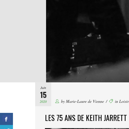
Juin
15
by
Marie-Laure de Vienne
in
Loisi
2020
LES 75 ANS DE KEITH JARRETT