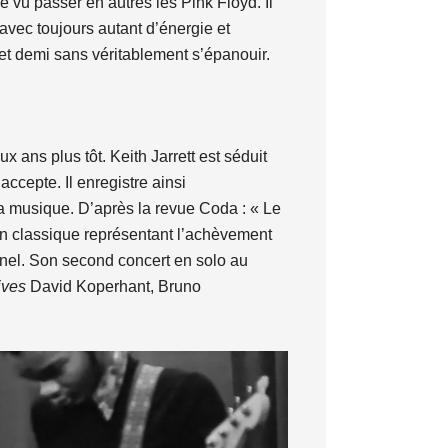
 vu passer en autres les Pink Floyd. Il
 avec toujours autant d’énergie et
 et demi sans véritablement s’épanouir.
x ans plus tôt. Keith Jarrett est séduit
accepte. Il enregistre ainsi
sa musique. D’après la revue Coda : « Le
st un classique représentant l’achèvement
nnel. Son second concert en solo au
ives
David Koperhant, Bruno