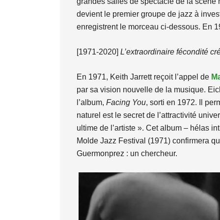
grandes salles de spectacle de la scène 
devient le premier groupe de jazz à invest
enregistrent le morceau ci-dessous. En 19
[1971-2020]
L’extraordinaire fécondité c
En 1971, Keith Jarrett reçoit l’appel de
Ma
par sa vision nouvelle de la musique. Eich
l’album,
Facing You
, sorti en 1972. Il p
naturel est le secret de l’attractivité un
ultime de l’artiste ». Cet album – hélas
Molde Jazz Festival (1971) confirmera qu’
Guermonprez : un chercheur.