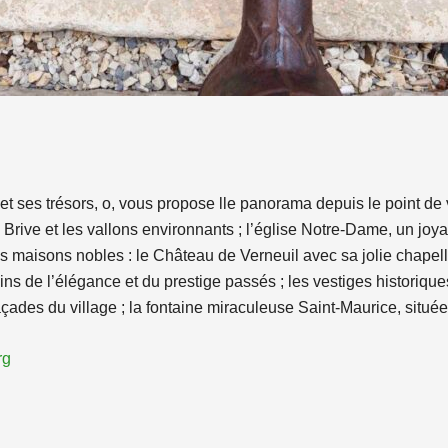
et ses trésors, o, vous propose lle panorama depuis le point de v
Brive et les vallons environnants ; l’église Notre-Dame, un joyau
les maisons nobles : le Château de Verneuil avec sa jolie chape
ns de l’élégance et du prestige passés ; les vestiges historiqu
çades du village ; la fontaine miraculeuse Saint-Maurice, situé
rg