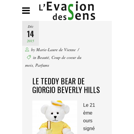
Déc
14
2015
by
Marie-Laure de Vienne
in
Beauté
,
Coup de coeur du
mois
,
Parfums
LE TEDDY BEAR DE
GIORGIO BEVERLY HILLS
Le 21
ème
ours
signé