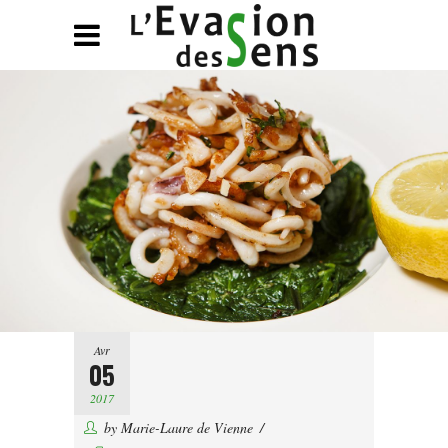
Avr
05
2017
by
Marie-Laure de Vienne