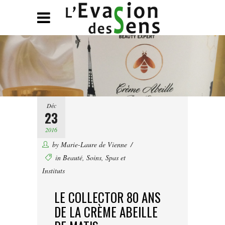
Déc
23
2016
by
Marie-Laure de Vienne
in
Beauté
,
Soins
,
Spas et
Instituts
LE COLLECTOR 80 ANS
DE LA CRÈME ABEILLE