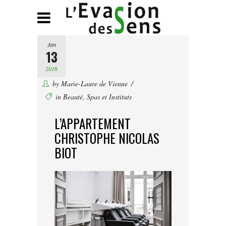
Jan
13
2016
by
Marie-Laure de Vienne
in
Beauté
,
Spas et Instituts
L’APPARTEMENT
CHRISTOPHE NICOLAS
BIOT