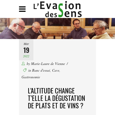
Mar
19
2022
by
Marie-Laure de Vienne
in
Banc d'essai
,
Cave
,
Gastronomie
L’ALTITUDE CHANGE
T’ELLE LA DÉGUSTATION
DE PLATS ET DE VINS ?