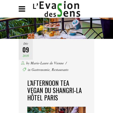
Déc
09
2016
by
Marie-Laure de Vienne
in
Gastronomie
,
Restaurants
L’AFTERNOON TEA
VEGAN DU SHANGRI-LA
HÔTEL PARIS