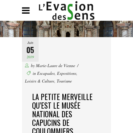
Juin
05
2019
by
Marie-Laure de Vienne
in
Escapades
,
Expositions
,
Loisirs & Culture
,
Tourisme
LA PETITE MERVEILLE
QU’EST LE MUSÉE
NATIONAL DES
CAPUCINS DE
COULOMMIERS