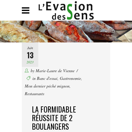
Juin
13
2023
by
Marie-Laure de Vienne
in
Banc d'essai
,
Gastronomie
,
Mon dernier péché mignon
,
Restaurants
LA FORMIDABLE
RÉUSSITE DE 2
BOULANGERS