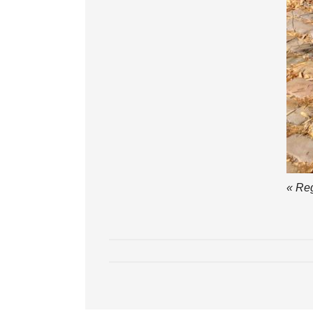
« Reg