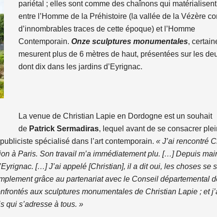
pariétal ; elles sont comme des chaînons qui matérialisent 
entre l’Homme de la Préhistoire (la vallée de la Vézère c
d’innombrables traces de cette époque) et l’Homme
Contemporain.
Onze sculptures monumentales
, certain
mesurent plus de 6 mètres de haut, présentées sur les deux
dont dix dans les jardins d’Eyrignac.
La venue de Christian Lapie en Dordogne est un souhait
de
Patrick Sermadiras
, lequel avant de se consacrer pl
 publiciste spécialisé dans l’art contemporain.
« J’ai rencontré C
ion à Paris. Son travail m’a immédiatement plu. […] Depuis mai
Eyrignac. […] J’ai appelé [Christian], il a dit oui, les choses se
amplement grâce au partenariat avec le Conseil départemental d
nfrontés aux sculptures monumentales de Christian Lapie ; et j’a
s qui s’adresse à tous. »