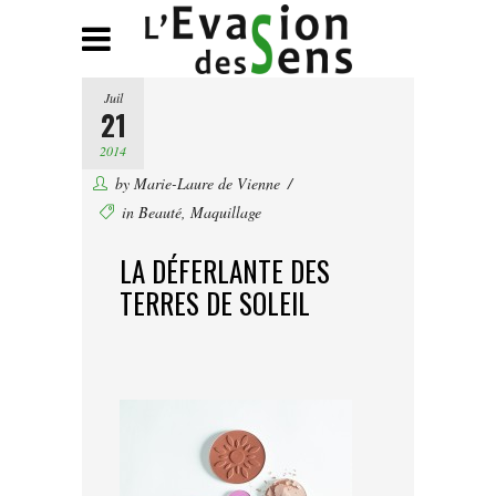
Juil
21
2014
by
Marie-Laure de Vienne
in
Beauté
,
Maquillage
LA DÉFERLANTE DES
TERRES DE SOLEIL