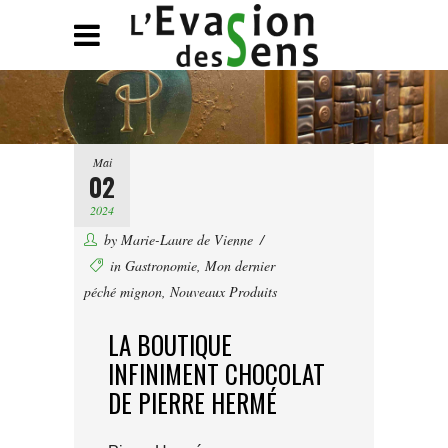
Mai
02
2024
by
Marie-Laure de Vienne
in
Gastronomie
,
Mon dernier
péché mignon
,
Nouveaux Produits
LA BOUTIQUE
INFINIMENT CHOCOLAT
DE PIERRE HERMÉ