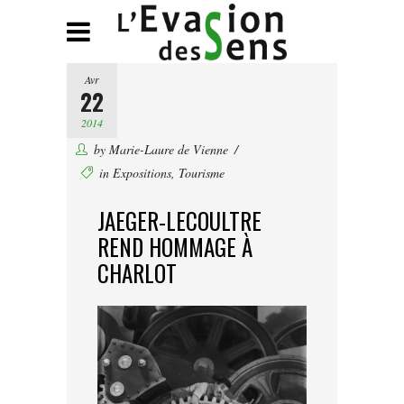
Avr
22
2014
by
Marie-Laure de Vienne
in
Expositions
,
Tourisme
JAEGER-LECOULTRE
REND HOMMAGE À
CHARLOT