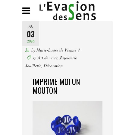
Fév
03
2016
by
Marie-Laure de Vienne
in
Art de vivre
,
Bijouterie
Joaillerie
,
Décoration
IMPRIME MOI UN
MOUTON