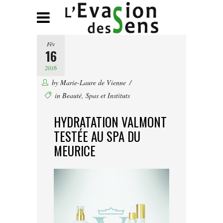
Fév
16
2016
by
Marie-Laure de Vienne
in
Beauté
,
Spas et Instituts
HYDRATATION VALMONT
TESTÉE AU SPA DU
MEURICE