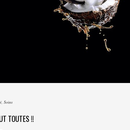
é
,
Soins
UT TOUTES !!