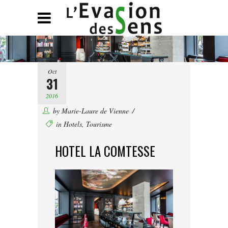
Oct
31
2016
by
Marie-Laure de Vienne
in
Hotels
,
Tourisme
HOTEL LA COMTESSE