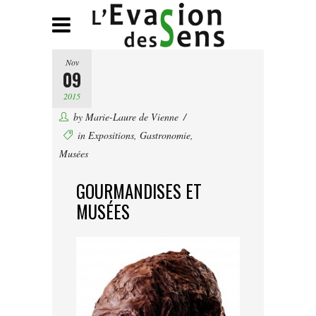
Nov
09
2015
by
Marie-Laure de Vienne
in
Expositions
,
Gastronomie
,
Musées
GOURMANDISES ET
MUSÉES