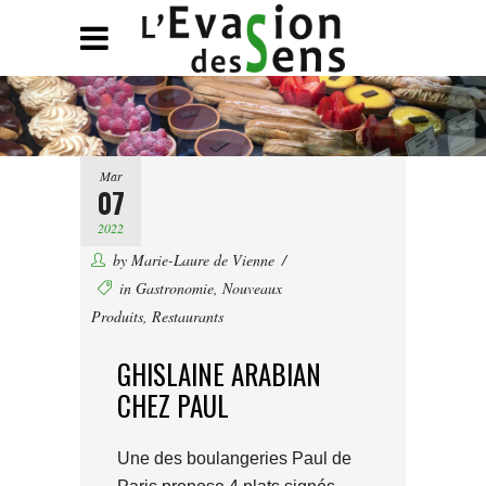
Mar
07
2022
by
Marie-Laure de Vienne
in
Gastronomie
,
Nouveaux
Produits
,
Restaurants
GHISLAINE ARABIAN
CHEZ PAUL
Une des boulangeries Paul de