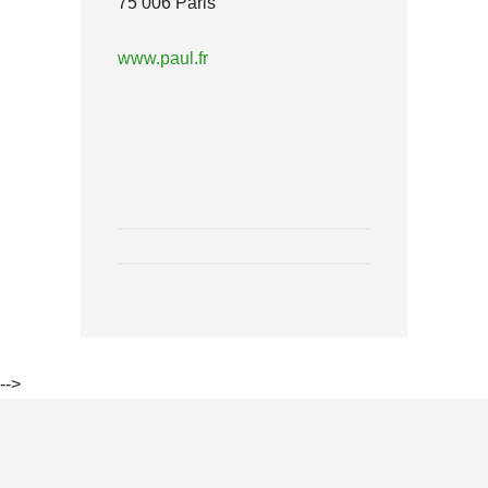
75 006 Paris
www.paul.fr
-->