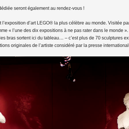
e dédiée seront également au rendez-vous !
st l’exposition d’art LEGO® la plus célèbre au monde. Visitée pa
mme « l’une des dix expositions à ne pas rater dans le monde »
es bras sortent ici du tableau… – c’est plus de 70 sculptures e
ions originales de l’artiste considéré par la presse internation