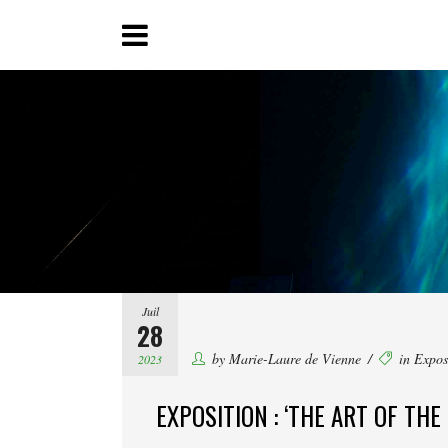
Juil
28
by
Marie-Laure de Vienne
in
Expos
2023
EXPOSITION : ‘THE ART OF THE