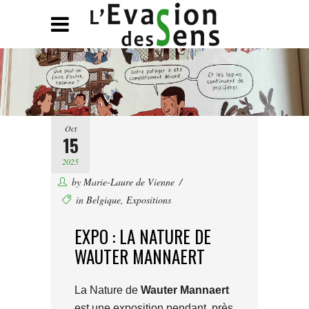
Oct
15
2025
by
Marie-Laure de Vienne
in
Belgique
,
Expositions
EXPO : LA NATURE DE
WAUTER MANNAERT
La Nature de
Wauter Mannaert
est une exposition pendant près