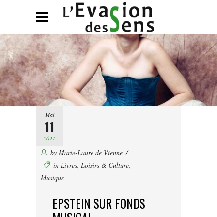
Mai
11
2021
by
Marie-Laure de Vienne
in
Livres
,
Loisirs & Culture
,
Musique
EPSTEIN SUR FONDS