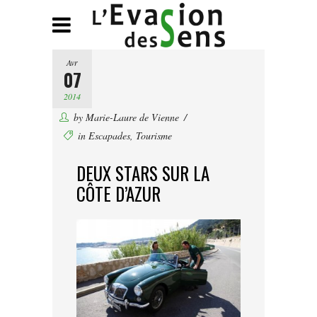
Avr
07
2014
by
Marie-Laure de Vienne
in
Escapades
,
Tourisme
DEUX STARS SUR LA
CÔTE D’AZUR