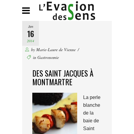
Jan
16
2014
by
Marie-Laure de Vienne
in
Gastronomie
DES SAINT JACQUES À
MONTMARTRE
La perle
blanche
de la
baie de
Saint