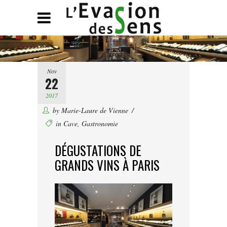
Nov
22
2017
by
Marie-Laure de Vienne
in
Cave
,
Gastronomie
DÉGUSTATIONS DE
GRANDS VINS À PARIS