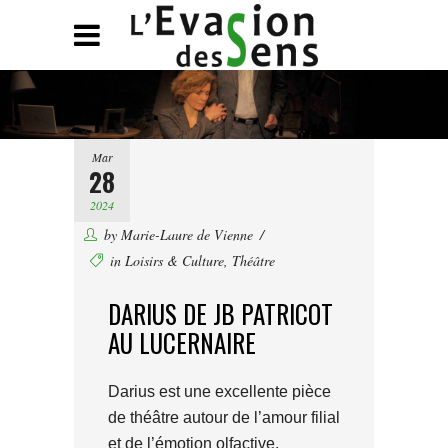
Mar
28
2024
by
Marie-Laure de Vienne
in
Loisirs & Culture
,
Théâtre
DARIUS DE JB PATRICOT
AU LUCERNAIRE
Darius est une excellente pièce
de théâtre autour de l’amour filial
et de l’émotion olfactive.