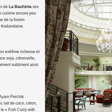
es de
La Bauhinia
ses
tte cuisine encore peu
e de la fusion
 thaïlandaise.
son extrême richesse et
ce soja, citronnelle,
iment subliment ainsi
« Ayam Perchik
 lait de coco, citron,
 le « Fish Curry with