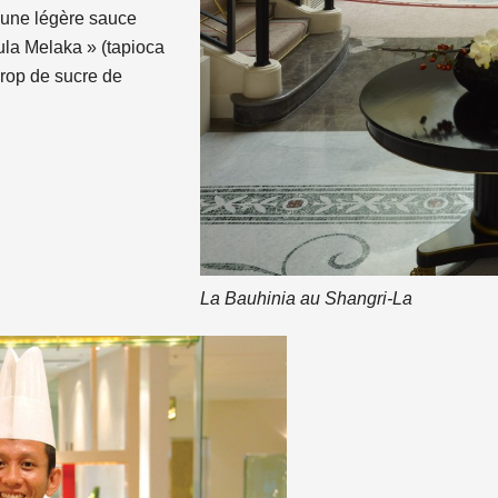
 une légère sauce
ula Melaka » (tapioca
irop de sucre de
La Bauhinia au Shangri-La