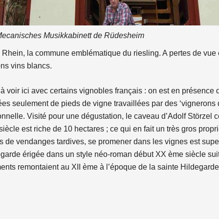
Mecanisches Musikkabinett de Rüdesheim
Rhein, la commune emblématique du riesling. A pertes de vue e
ns vins blancs.
à voir ici avec certains vignobles français : on est en présence d
es seulement de pieds de vigne travaillées par des ‘vignerons 
nnelle. Visité pour une dégustation, le caveau d’Adolf Störzel co
iècle est riche de 10 hectares ; ce qui en fait un très gros prop
s de vendanges tardives, se promener dans les vignes est super
garde érigée dans un style néo-roman début XX ème siècle suite
ents remontaient au XII ème à l’époque de la sainte Hildegard