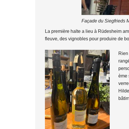
Façade du Siegfrieds 
La première halte a lieu à Rüdesheim am 
fleuve, des vignobles pour produire de bo
Rien 
rangé
perso
ème s
verre
Hilde
bâtim