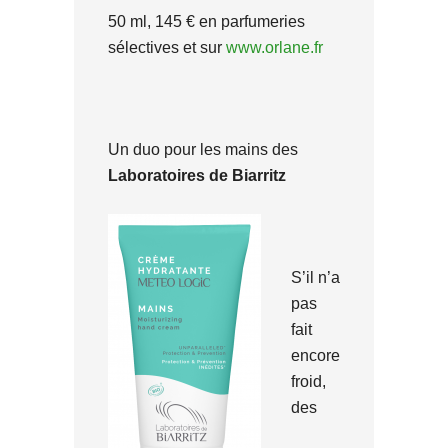
50 ml, 145 € en parfumeries
sélectives et sur
www.orlane.fr
Un duo pour les mains des
Laboratoires de Biarritz
S’il n’a
pas
fait
encore
froid,
des